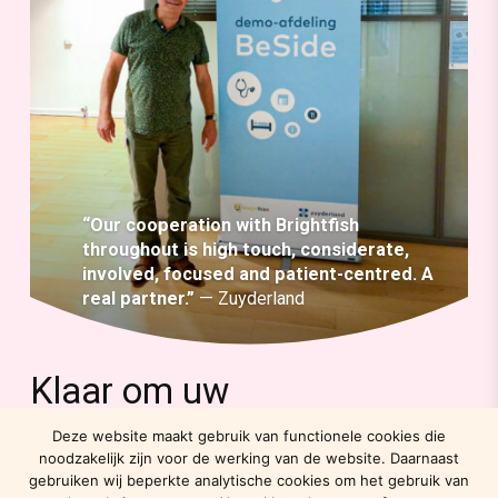
“Our cooperation with Brightfish
throughout is high touch, considerate,
involved, focused and patient-centred. A
real partner.”
— Zuyderland
Klaar om uw
patiëntenervaring te
Deze website maakt gebruik van functionele cookies die
noodzakelijk zijn voor de werking van de website. Daarnaast
verbeteren met
CarePath
?
gebruiken wij beperkte analytische cookies om het gebruik van