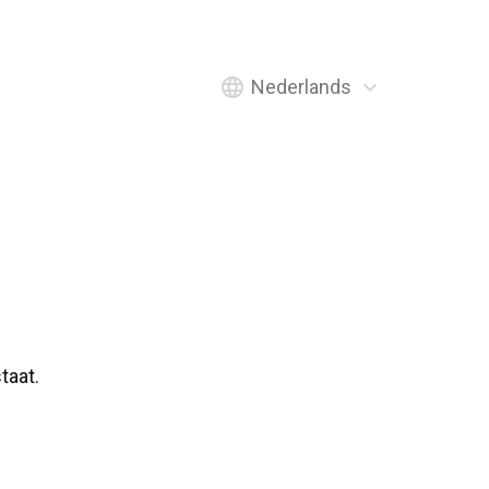
language
expand_more
Nederlands
taat.